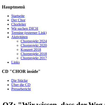
Hauptmenü
Startseite
Der Chor
Chorleiter
Wir suchen DICH
Termine (externer Link)
Aktivitäten
Chorprojekt 2024
Chorprojekt 2020
Konzert 2018
Chorprojekt 2018
Chorprojekt 2017
Links
CD "CHOR inside"
Die Stücke
Über die CD
Pressebericht
OZ: "Wir wissen, dass der Weg 