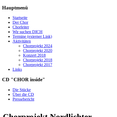
Hauptmenü
Startseite
Der Chor
Chorleiter
Wir suchen DICH
Termine (externer Link)
Aktivitäten
Chorprojekt 2024
Chorprojekt 2020
Konzert 2018
Chorprojekt 2018
Chorprojekt 2017
Links
CD "CHOR inside"
Die Stücke
Über die CD
Pressebericht
Chorprojekt Nordlichter