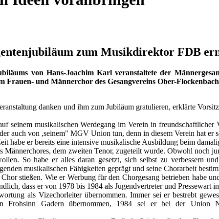
gentenjubiläum zum Musikdirektor FDB ern
njubiläums von Hans-Joachim Karl veranstaltete der Männerge
m Frauen- und Männerchor des Gesangvereins Ober-Flockenbach 
Veranstaltung danken und ihm zum Jubiläum gratulieren, erklärte Vorsi
re auf seinem musikalischen Werdegang im Verein in freundschaftliche
der auch von ,seinem" MGV Union tun, denn in diesem Verein hat er seine
 Zeit habe er bereits eine intensive musikalische Ausbildung beim dama
s Männerchores, dem zweiten Tenor, zugeteilt wurde. Obwohl noch jung
len. So habe er alles daran gesetzt, sich selbst zu verbessern u
ragenden musikalischen Fähigkeiten geprägt und seine Chorarbeit bestim
m Chor stießen. Wie er Werbung für den Chorgesang betrieben habe un
ständlich, dass er von 1978 bis 1984 als Jugendvertreter und Pressewart 
wortung als Vizechorleiter übernommen. Immer sei er bestrebt gewe
ein Frohsinn Gadern übernommen, 1984 sei er bei der Union 