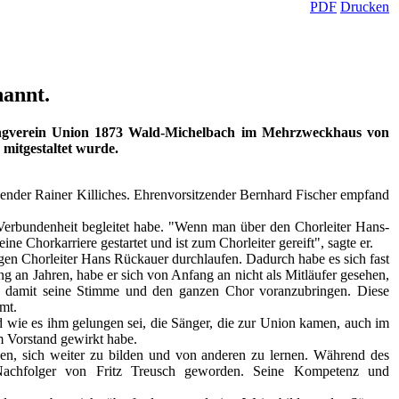
annt.
sangverein Union 1873 Wald-Michelbach im Mehrzweckhaus von
mitgestaltet wurde.
tzender Rainer Killiches. Ehrenvorsitzender Bernhard Fischer empfand
r Verbundenheit begleitet habe. "Wenn man über den Chorleiter Hans-
 Chorkarriere gestartet und ist zum Chorleiter gereift", sagte er.
ligen Chorleiter Hans Rückauer durchlaufen. Dadurch habe es sich fast
 an Jahren, habe er sich von Anfang an nicht als Mitläufer gesehen,
nd damit seine Stimme und den ganzen Chor voranzubringen. Diese
mt.
d wie es ihm gelungen sei, die Sänger, die zur Union kamen, auch im
im Vorstand gewirkt habe.
sen, sich weiter zu bilden und von anderen zu lernen. Während des
Nachfolger von Fritz Treusch geworden. Seine Kompetenz und