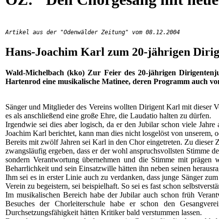
Artikel aus der "Odenwälder Zeitung" vom 08.12.2004
Hans-Joachim Karl zum 20-jährigen Diri
Wald-Michelbach
(kko) Zur Feier des 20-jährigen Dirigente
Hartenrod eine musikalische Matinee, deren Programm auch vo
Sänger und Mitglieder des Vereins wollten Dirigent Karl mit dieser 
es als anschließend eine große Ehre, die Laudatio halten zu dürfen.
Irgendwie sei dies aber logisch, da er den Jubilar schon viele Jah
Joachim Karl berichtet, kann man dies nicht losgelöst von unserem, o
Bereits mit zwölf Jahren sei Karl in den Chor eingetreten. Zu dieser
zwangsläufig ergeben, dass er der wohl anspruchsvollsten Stimme de
sondern Verantwortung übernehmen und die Stimme mit prägen wol
Beharrlichkeit und sein Einsatzwille hätten ihn neben seinen heraus
Ihm sei es in erster Linie auch zu verdanken, dass junge Sänger zu
Verein zu begeistern, sei beispielhaft. So sei es fast schon selbstver
Im musikalischen Bereich habe der Jubilar auch schon früh Verant
Besuches der Chorleiterschule habe er schon den Gesangver
Durchsetzungsfähigkeit hätten Kritiker bald verstummen lassen.