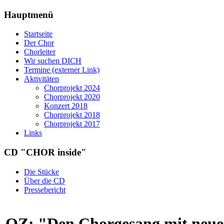
Hauptmenü
Startseite
Der Chor
Chorleiter
Wir suchen DICH
Termine (externer Link)
Aktivitäten
Chorprojekt 2024
Chorprojekt 2020
Konzert 2018
Chorprojekt 2018
Chorprojekt 2017
Links
CD "CHOR inside"
Die Stücke
Über die CD
Pressebericht
OZ: "Den Chorgesang mit neue