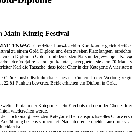
 Main-Kinzig-Festival
NMATTENWAG.
Chorleiter Hans-Joachim Karl konnte gleich dreifac
val zu einem Gold-Diplom und dem zweiten Platz langten, erreicht
n ein Diplom in Gold – und den ersten Platz in der jeweiligen Katego
ben der Vorjahre schon gut kannten, begegneten sie dem 70 Mann st
eiter Karl die Tatsache, dass jeder Chor in der Kategorie A vier statt
die Chöre musikalisch durchaus messen können. In der Wertung zeigte
 22,81 Punkten bewertet. Beide erhielten ein Diplom in Gold.
weiten Platz in der Kategorie – ein Ergebnis mit dem der Chor zufri
r Union wiedersehen werde.
 hochkarätig besetzten Kategorie B ein anspruchsvolles Chorwerk und
r Ausführung bestens vorbereitet: Nach den ersten beiden ausdrucksst
neidert ist.